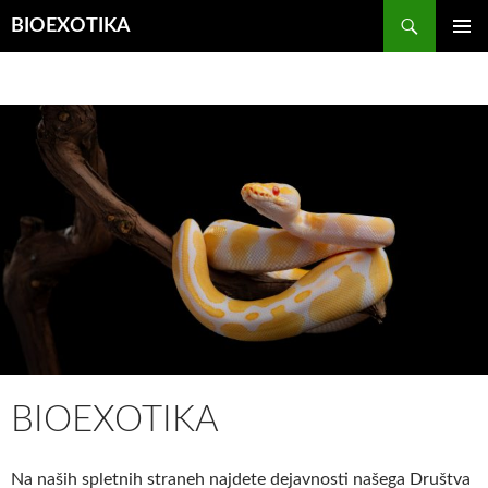
Išči
BIOEXOTIKA
PRESKOČI
GLAVNI
NA
MENI
VSEBINO
BIOEXOTIKA
Na naših spletnih straneh najdete dejavnosti našega Društva