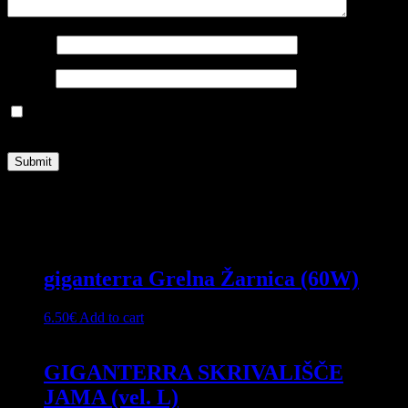
Name
*
Email
*
Shrani moje ime, e-pošto in spletišče v ta brskalnik za naslednjič,
ko komentiram.
Related products
giganterra Grelna Žarnica (60W)
6.50
€
Add to cart
GIGANTERRA SKRIVALIŠČE
JAMA (vel. L)