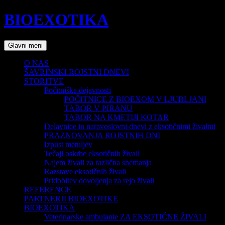
BIOEXOTIKA
Išči
Preskoči
Glavni meni
na
vsebino
O NAS
ŠAVRINSKI ROJSTNI DNEVI
STORITVE
Počitniške dejavnosti
POČITNICE Z BIOEXOM V LJUBLJANI
TABOR V PIRANU
TABOR NA KMETIJI KOTAR
Delavnice in naravoslovni dnevi z eksotičnimi živalmi
PRAZNOVANJA ROJSTNIH DNI
Izpust metuljev
Tečaji oskrbe eksotičnih živali
Najem živali za različna snemanja
Razstave eksotičnih živali
Pridobitev dovoljenja za rejo živali
REFERENCE
PARTNERJI BIOEXOTIKE
BIOEXOTIKA
Veterinarske ambulante ZA EKSOTIČNE ŽIVALI