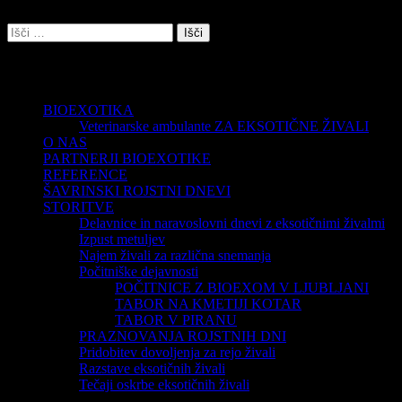
Išči:
Strani
BIOEXOTIKA
Veterinarske ambulante ZA EKSOTIČNE ŽIVALI
O NAS
PARTNERJI BIOEXOTIKE
REFERENCE
ŠAVRINSKI ROJSTNI DNEVI
STORITVE
Delavnice in naravoslovni dnevi z eksotičnimi živalmi
Izpust metuljev
Najem živali za različna snemanja
Počitniške dejavnosti
POČITNICE Z BIOEXOM V LJUBLJANI
TABOR NA KMETIJI KOTAR
TABOR V PIRANU
PRAZNOVANJA ROJSTNIH DNI
Pridobitev dovoljenja za rejo živali
Razstave eksotičnih živali
Tečaji oskrbe eksotičnih živali