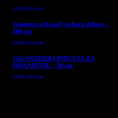
12.90
€
Add to cart
Giganterra Kavelj za kače deluxe –
100 cm
34.50
€
Add to cart
GIGANTERRA PINCETA ZA
HRANJENJE – 30 cm
14.30
€
Add to cart
Naše znanje o eksotičnih živalih temelji
na osnovi znanja biologije posameznih
vrst, dolgoletnih izkušnjah in
pripravljenosti, da se vsak dan naučimo
nekaj novega