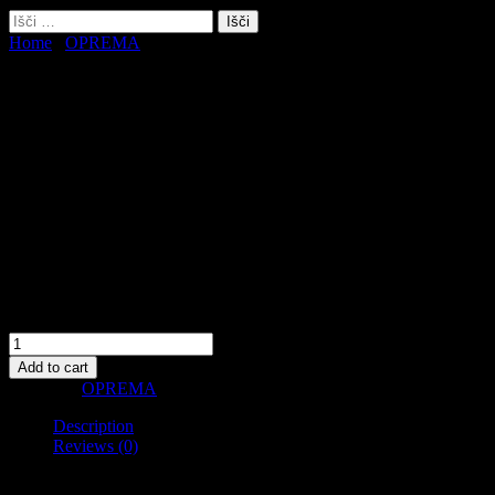
Išči:
Home
/
OPREMA
/ giganterra posodica za vodo ali hrano (vel. S)
giganterra posodica za vodo ali
hrano (vel. S)
8.55
€
Mere: 13,5 x 10 x 3 cm
Imitacija kamna
Quantity
Add to cart
Category:
OPREMA
Description
Reviews (0)
Description